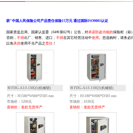
获"中国人民保险公司产品责任保险15万元 通过国际ISO9001认证
国家质监总局、国家认监委（04年第62号）公告，对
承诺防盗功能的
保险柜（箱
否则，
不得
出厂、销售、进口，
不得
在其它经营活动中
使用
。您选购时，请务必
以免
承担
使用不当产品之
责任
！
FDG-A1/J-150Q1(机械锁)
FDG-A1/J-110Q1(机械锁)
尺寸：H1580*W600*D585 mm
尺寸：H1180*W600*D585 mm
市场价：5200元
市场价：4330元
直销价：老款无货停产
直销价：老款无货停产